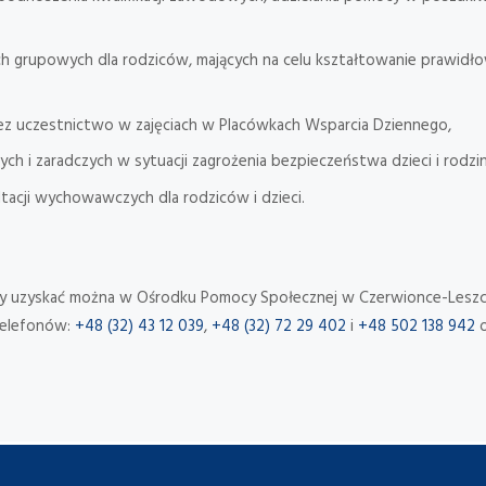
h grupowych dla rodziców, mających na celu kształtowanie prawidło
zez uczestnictwo w zajęciach w Placówkach Wsparcia Dziennego,
h i zaradczych w sytuacji zagrożenia bezpieczeństwa dzieci i rodzin
acji wychowawczych dla rodziców i dzieci.
y uzyskać można w Ośrodku Pomocy Społecznej w Czerwionce-Leszczy
telefonów:
+48 (32) 43 12 039
,
+48 (32) 72 29 402
i
+48 502 138 942
o