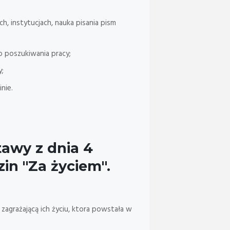
, instytucjach, nauka pisania pism
o poszukiwania pracy;
;
nie.
tawy z dnia 4
dzin "Za życiem"
.
zagrażającą ich życiu, ktora powstała w