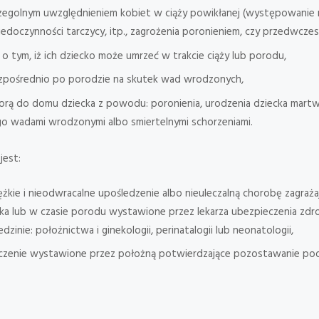
szczegolnym uwzględnieniem kobiet w ciąży powikłanej (występowanie 
niedoczynności tarczycy, itp., zagrożenia poronieniem, czy przedwcz
 o tym, iż ich dziecko może umrzeć w trakcie ciąży lub porodu,
ezpośrednio po porodzie na skutek wad wrodzonych,
iorą do domu dziecka z powodu: poronienia, urodzenia dziecka mart
go wadami wrodzonymi albo smiertelnymi schorzeniami.
jest:
żkie i nieodwracalne upośledzenie albo nieuleczalną chorobę zagraża
ka lub w czasie porodu wystawione przez lekarza ubezpieczenia zdro
dzinie: położnictwa i ginekologii, perinatalogii lub neonatologii,
adczenie wystawione przez położną potwierdzające pozostawanie pod 