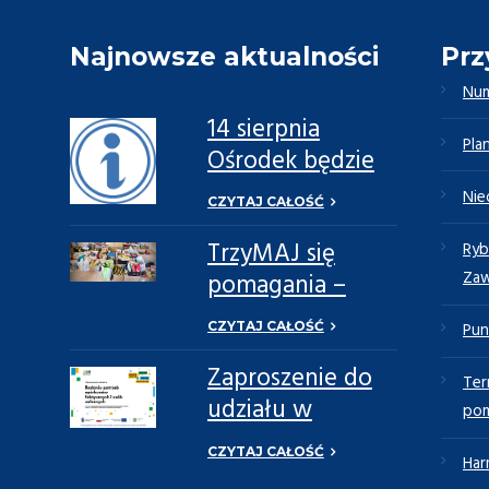
Najnowsze aktualności
Prz
Num
14 sierpnia
Pla
Ośrodek będzie
nieczynny
Nie
CZYTAJ CAŁOŚĆ
TrzyMAJ się
Ryb
Za
pomagania –
Razem Możemy
Pun
CZYTAJ CAŁOŚĆ
Więcej
Zaproszenie do
-
Ter
udziału w
pom
ankiecie
CZYTAJ CAŁOŚĆ
Har
dotyczącej