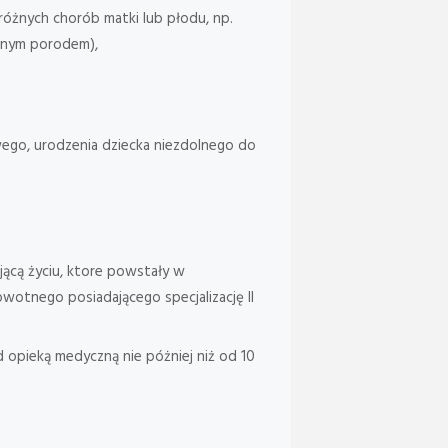
różnych chorób matki lub płodu, np.
esnym porodem),
wego, urodzenia dziecka niezdolnego do
jącą życiu, ktore powstały w
wotnego posiadającego specjalizację II
opieką medyczną nie póżniej niż od 10