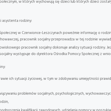
połecznym, w których wychowują się dzieci lub których dzieci zost
i asystenta rodziny:
ołecznej w Czerwionce-Leszczynach poweźmie informację o rodzini
chowawczej, pracownik socjalny przeprowadza w tej rodzinie wywia
skowego pracownik socjalny dokonuje analizy sytuacji rodziny. Jeże
 socjalny występuje do dyrektora Ośrodka Pomocy Społecznej z wnios
iny:
rawie ich sytuacji życiowej, w tym w zdobywaniu umiejętności pra
wiązywaniu problemów socjalnych, psychologicznych, wychowawczyc
odzin,
odnoszenia kwalifikacji zawodowych, udzielania pomocy w poszukiw