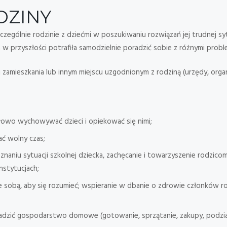
DZINY
czególnie rodzinie z dziećmi w poszukiwaniu rozwiązań jej trudnej sy
 w przyszłości potrafiła samodzielnie poradzić sobie z różnymi probl
 zamieszkania lub innym miejscu uzgodnionym z rodziną (urzędy, organiz
łowo wychowywać dzieci i opiekować się nimi;
ać wolny czas;
naniu sytuacji szkolnej dziecka, zachęcanie i towarzyszenie rodzicom
nstytucjach;
e sobą, aby się rozumieć; wspieranie w dbanie o zdrowie członków 
adzić gospodarstwo domowe (gotowanie, sprzątanie, zakupy, podz