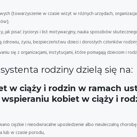
ch (towarzyszenie w czasie wizyt w różnych urzędach, organizacjach
tów);
 jak pisać życiorys i list motywacyjny, nauka sposobów skuteczneg
ą zdrowiu, życiu, bezpieczeństwu dzieci i dorosłych członków rodziny
u się z organizacjami, instytucjami, które pomagają dzieciom i rodzi
ystenta rodziny dzielą się na:
et w ciąży i rodzin w ramach
us
o wspieraniu kobiet w ciąży i ro
wano ciężkie i nieodwracalne uposledzenie albo nieuleczalną chorobę 
a lub w czasie porodu,