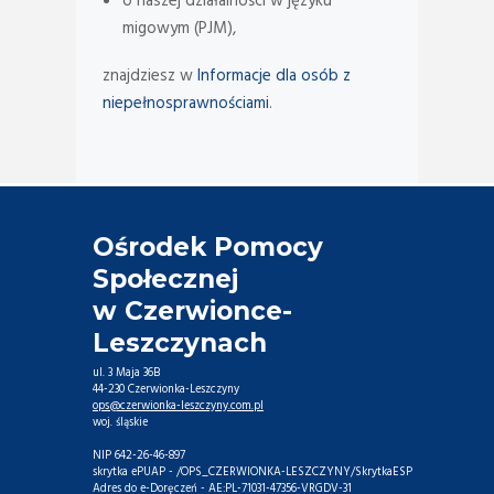
o naszej działalności w języku
migowym (PJM),
znajdziesz w
Informacje dla osób z
niepełnosprawnościami
.
Ośrodek Pomocy
Społecznej
w Czerwionce-
Leszczynach
ul. 3 Maja 36B
44-230 Czerwionka-Leszczyny
ops@czerwionka-leszczyny.com.pl
woj. śląskie
NIP 642-26-46-897
skrytka ePUAP - /OPS_CZERWIONKA-LESZCZYNY/SkrytkaESP
Adres do e-Doręczeń - AE:PL-71031-47356-VRGDV-31