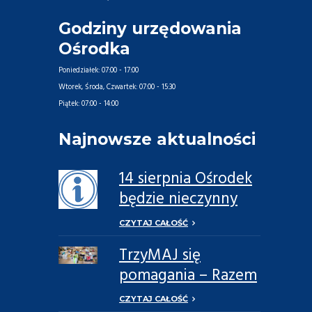
Godziny urzędowania
Ośrodka
Poniedziałek:
07:00 - 17:00
Wtorek, Środa, Czwartek:
07:00 - 15:30
Piątek:
07:00 - 14:00
Najnowsze aktualności
14 sierpnia Ośrodek
będzie nieczynny
CZYTAJ CAŁOŚĆ
TrzyMAJ się
pomagania – Razem
Możemy Więcej
CZYTAJ CAŁOŚĆ