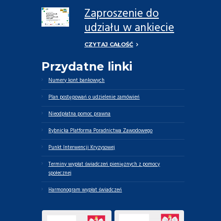
Zaproszenie do
udziału w ankiecie
dotyczącej potrzeb
CZYTAJ CAŁOŚĆ
opiekunów
Przydatne linki
faktycznych oraz
osób zależnych
Numery kont bankowych
Plan postępowań o udzielenie zamówień
Nieodpłatna pomoc prawna
Rybnicka Platforma Poradnictwa Zawodowego
Punkt Interwencji Kryzysowej
Terminy wypłat świadczeń pieniężnych z pomocy
społecznej
Harmonogram wypłat świadczeń