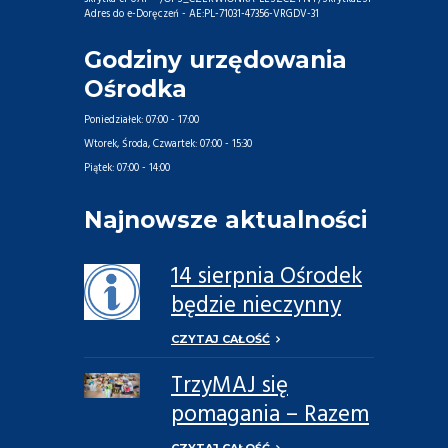
Adres do e-Doręczeń - AE:PL-71031-47356-VRGDV-31
Godziny urzędowania
Ośrodka
Poniedziałek:
07:00 - 17:00
Wtorek, Środa, Czwartek:
07:00 - 15:30
Piątek:
07:00 - 14:00
Najnowsze aktualności
14 sierpnia Ośrodek
będzie nieczynny
CZYTAJ CAŁOŚĆ
TrzyMAJ się
pomagania – Razem
Możemy Więcej