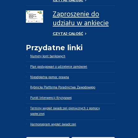
CZYTAJ CAŁOŚĆ
Zaproszenie do
udziału w ankiecie
dotyczącej potrzeb
CZYTAJ CAŁOŚĆ
opiekunów
Przydatne linki
faktycznych oraz
osób zależnych
Numery kont bankowych
Plan postępowań o udzielenie zamówień
Nieodpłatna pomoc prawna
Rybnicka Platforma Poradnictwa Zawodowego
Punkt Interwencji Kryzysowej
Terminy wypłat świadczeń pieniężnych z pomocy
społecznej
Harmonogram wypłat świadczeń