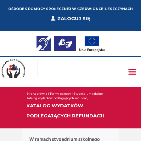
OŚRODEK POMOCY SPOŁECZNEJ W CZERWIONCE-LESZCZYNACH
ZALOGUJ SIĘ
Strona główna
Formy pomocy
Stypendium szkolne
Katalog wydatków podlegających refundacji
KATALOG WYDATKÓW
PODLEGAJĄCYCH REFUNDACJI
W ramach stypednium szkolnego