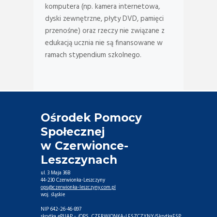
komputera (np. kamera internetowa,
dyski zewnętrzne, płyty DVD, pamięci
przenośne) oraz rzeczy nie związane z
edukacją ucznia nie są finansowane w
ramach stypendium szkolnego.
Ośrodek Pomocy
Społecznej
w Czerwionce-
Leszczynach
ul. 3 Maja 36B
44-230 Czerwionka-Leszczyny
ops@czerwionka-leszczyny.com.pl
woj. śląskie
NIP 642-26-46-897
skrytka ePUAP - /OPS_CZERWIONKA-LESZCZYNY/SkrytkaESP