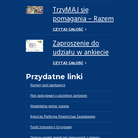
TrzyMAJ się
pomagania – Razem
Możemy Więcej
CZYTAJ CAŁOŚĆ
Zaproszenie do
udziału w ankiecie
dotyczącej potrzeb
CZYTAJ CAŁOŚĆ
opiekunów
Przydatne linki
faktycznych oraz
osób zależnych
Numery kont bankowych
Plan postępowań o udzielenie zamówień
Nieodpłatna pomoc prawna
Rybnicka Platforma Poradnictwa Zawodowego
Punkt Interwencji Kryzysowej
Terminy wypłat świadczeń pieniężnych z pomocy