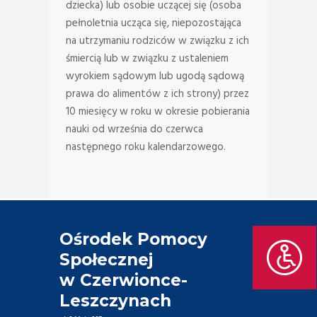
dziecka) lub osobie uczącej się (osoba
pełnoletnia ucząca się, niepozostająca
na utrzymaniu rodziców w związku z ich
śmiercią lub w związku z ustaleniem
wyrokiem sądowym lub ugodą sądową
prawa do alimentów z ich strony) przez
10 miesięcy w roku w okresie pobierania
nauki od września do czerwca
następnego roku kalendarzowego.
Ośrodek Pomocy
Społecznej
w Czerwionce-
Leszczynach