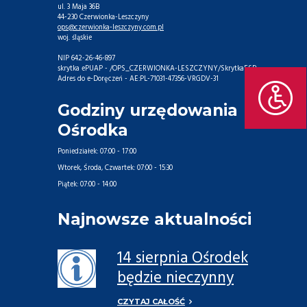
ul. 3 Maja 36B
44-230 Czerwionka-Leszczyny
ops@czerwionka-leszczyny.com.pl
woj. śląskie
NIP 642-26-46-897
skrytka ePUAP - /OPS_CZERWIONKA-LESZCZYNY/SkrytkaESP
Adres do e-Doręczeń - AE:PL-71031-47356-VRGDV-31
Godziny urzędowania
Ośrodka
Poniedziałek:
07:00 - 17:00
Wtorek, Środa, Czwartek:
07:00 - 15:30
Piątek:
07:00 - 14:00
Najnowsze aktualności
14 sierpnia Ośrodek
będzie nieczynny
CZYTAJ CAŁOŚĆ