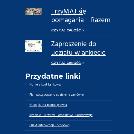
TrzyMAJ się
pomagania – Razem
Możemy Więcej
CZYTAJ CAŁOŚĆ
Zaproszenie do
udziału w ankiecie
dotyczącej potrzeb
CZYTAJ CAŁOŚĆ
opiekunów
Przydatne linki
faktycznych oraz
osób zależnych
Numery kont bankowych
Plan postępowań o udzielenie zamówień
Nieodpłatna pomoc prawna
Rybnicka Platforma Poradnictwa Zawodowego
Punkt Interwencji Kryzysowej