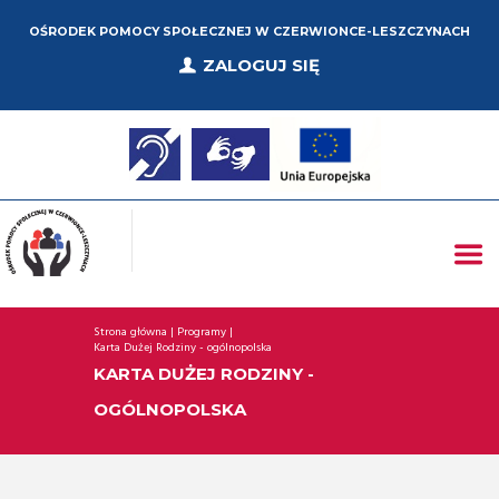
OŚRODEK POMOCY SPOŁECZNEJ W CZERWIONCE-LESZCZYNACH
ZALOGUJ SIĘ
Strona główna
Programy
Karta Dużej Rodziny - ogólnopolska
KARTA DUŻEJ RODZINY -
OGÓLNOPOLSKA