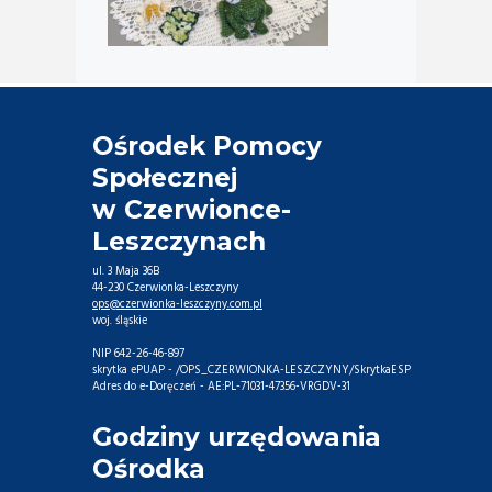
Ośrodek Pomocy
Społecznej
w Czerwionce-
Leszczynach
ul. 3 Maja 36B
44-230 Czerwionka-Leszczyny
ops@czerwionka-leszczyny.com.pl
woj. śląskie
NIP 642-26-46-897
skrytka ePUAP - /OPS_CZERWIONKA-LESZCZYNY/SkrytkaESP
Adres do e-Doręczeń - AE:PL-71031-47356-VRGDV-31
Godziny urzędowania
Ośrodka