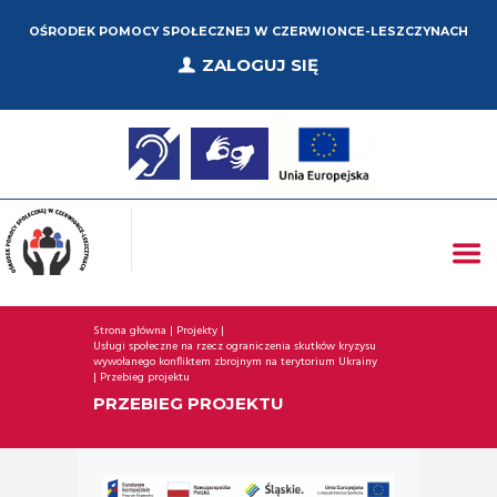
OŚRODEK POMOCY SPOŁECZNEJ W CZERWIONCE-LESZCZYNACH
ZALOGUJ SIĘ
Strona główna
Projekty
Usługi społeczne na rzecz ograniczenia skutków kryzysu 
wywołanego konfliktem zbrojnym na terytorium Ukrainy
Przebieg projektu
PRZEBIEG PROJEKTU