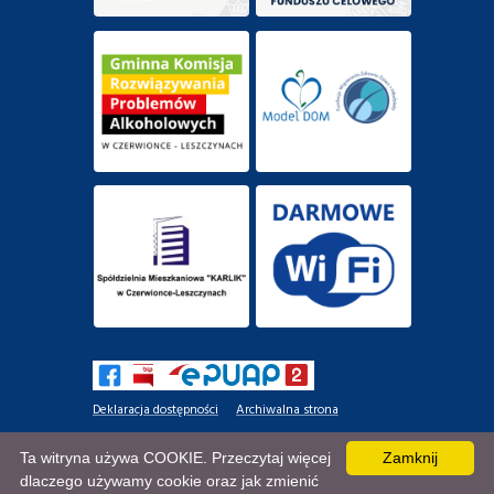
Deklaracja dostępności
Archiwalna strona
Mapa strony
Ta witryna używa COOKIE. Przeczytaj więcej
Zamknij
dlaczego używamy cookie oraz jak zmienić
AncoraThemes
© 2020. Wszelkie prawa zastrzeżone.