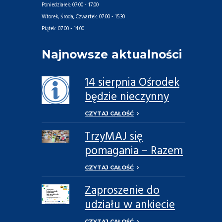
Poniedziałek:
07:00 - 17:00
Wtorek, Środa, Czwartek:
07:00 - 15:30
Piątek:
07:00 - 14:00
Najnowsze aktualności
14 sierpnia Ośrodek
będzie nieczynny
CZYTAJ CAŁOŚĆ
TrzyMAJ się
pomagania – Razem
Możemy Więcej
CZYTAJ CAŁOŚĆ
Zaproszenie do
udziału w ankiecie
dotyczącej potrzeb
CZYTAJ CAŁOŚĆ